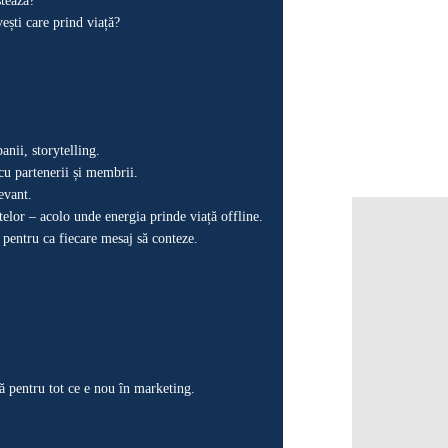
stează?
ești care prind viață?
anii, storytelling.
cu partenerii și membrii.
evant.
telor – acolo unde energia prinde viață offline.
, pentru ca fiecare mesaj să conteze.
asă pentru tot ce e nou în marketing.