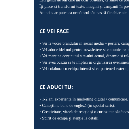
Ești genul de om care nu doar postează, ci simte ce po
Îți place să transformi texte, imagini și campanii în pov
Atunci s-ar putea ca următorul tău pas să fie chiar aici.
CE VEI FACE
• Vei fi vocea brandului în social media – postări, camp
• Vei aduce idei noi pentru newslettere și comunicarea 
• Vei menține conținutul site-ului actual, dinamic și rel
• Vei avea ocazia să te implici în organizarea evenimen
• Vei colabora cu echipa internă și cu parteneri externi
CE ADUCI TU:
• 1-2 ani experiență în marketing digital / comunicare.
• Cunoștințe bune de engleză (în special scris).
• Creativitate, viteză de reacție și o curiozitate sănăto
• Spirit de echipă și atenție la detalii.