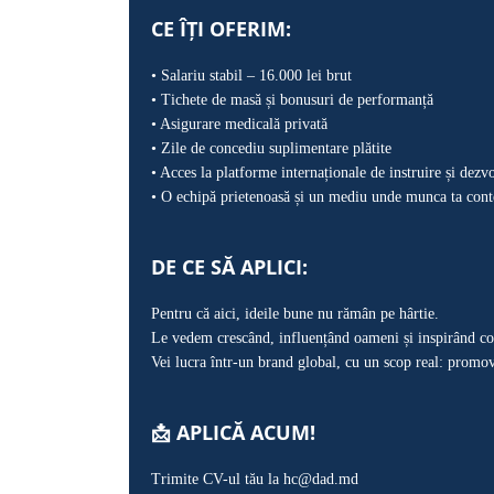
CE ÎȚI OFERIM:
• Salariu stabil – 16.000 lei brut
• Tichete de masă și bonusuri de performanță
• Asigurare medicală privată
• Zile de concediu suplimentare plătite
• Acces la platforme internaționale de instruire și dezv
• O echipă prietenoasă și un mediu unde munca ta cont
DE CE SĂ APLICI:
Pentru că aici, ideile bune nu rămân pe hârtie.
Le vedem crescând, influențând oameni și inspirând co
Vei lucra într-un brand global, cu un scop real: promova
📩 APLICĂ ACUM!
Trimite CV-ul tău la hc@dad.md