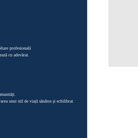
oltare profesională
ează cu adevărat.
munități.
rea unui stil de viață sănătos și echilibrat.